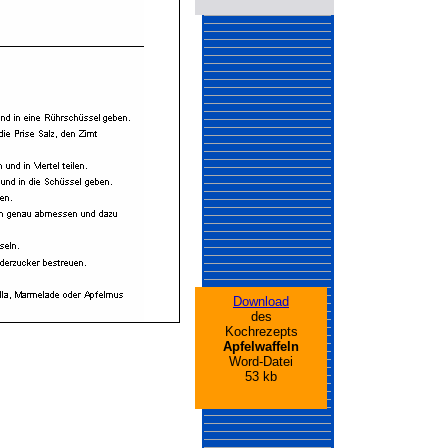
Download
des
Kochrezepts
Apfelwaffeln
Word-Datei
53 kb