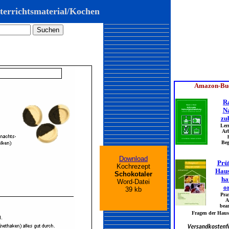
terrichtsmaterial/Kochen
Download
Kochrezept
Schokotaler
Word-Datei
39 kb