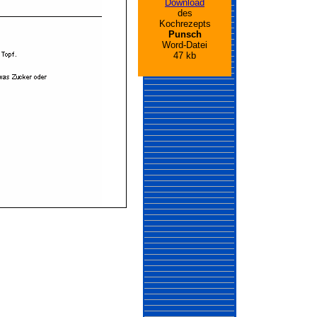
Download
des
Kochrezepts
Punsch
Word-Datei
47 kb