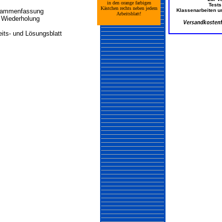
in den orange farbigen
Kästchen rechts neben jedem
ammenfassung
Arbeitsblatt!
 Wiederholung
eits- und Lösungsblatt