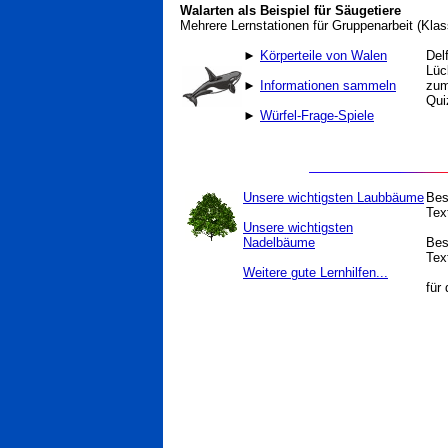
Walarten als Beispiel für Säugetiere
Mehrere Lernstationen für Gruppenarbeit
(Klas
►
Körperteile von Walen
Del
Lüc
►
Informationen sammeln
zum
Qui
►
Würfel-Frage-Spiele
Unsere wichtigsten Laubbäume
Bes
Tex
Unsere wichtigsten
Nadelbäume
Bes
Tex
Weitere gute Lernhilfen...
für