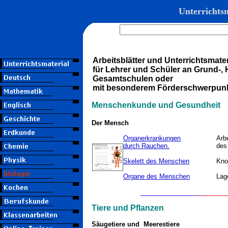
Unterrichtsm
Arbeitsblätter und Unterrichtsmater
für Lehrer und Schüler an Grund-, H
Gesamtschulen oder
mit besonderem Förderschwerpunk
Menschenkunde und Gesundheit
Der Mensch
Organerkrankungen
Arbe
durch Rauchen.
des
Skelett des Menschen
Kno
Organe des Menschen
Lag
Tiere und Pflanzen
Säugetiere und Meerestiere