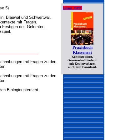
se 5)
fin, Blauwal und Schwertwal.
kentexte mit Fragen.
 Festigen des Gelernten,
zspiel.
Praxisbuch
Klassenrat
Konflikte lösen,
Gemeinschaft fördern.
chreibungen mit Fragen zu den
mit Kopiervorlagen
ten
auch zum Download.
chreibungen mit Fragen zu den
ten
 den Biologieunterricht