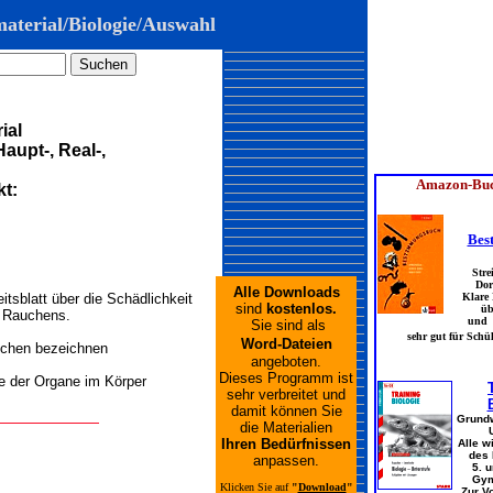
aterial/
Biologie
/Auswahl
ial
aupt-, Real-,
t:
Alle Downloads
itsblatt über die Schädlichkeit
sind
kostenlos.
 Rauchens.
Sie sind als
Word-Dateien
chen bezeichnen
angeboten.
Dieses Programm ist
e der Organe im Körper
sehr verbreitet und
damit können Sie
die Materialien
Ihren
Bedürfnissen
anpassen.
Klicken Sie auf
"
Download
"