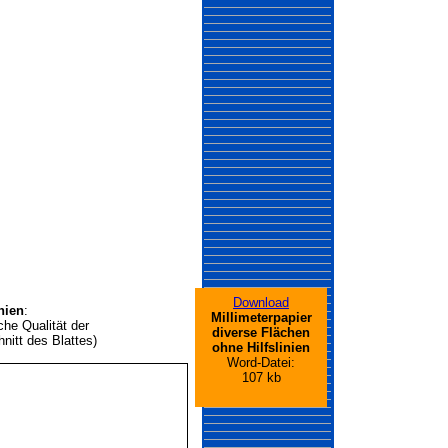
Download
nien
:
Millimeterpapier
iche Qualität der
diverse Flächen
nitt des Blattes)
ohne Hilfslinien
Word-Datei:
107 kb