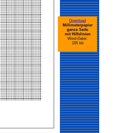
Download
Millimeterpapier
ganze Seite
mit Hilfslinien
Word-Datei:
105 kb