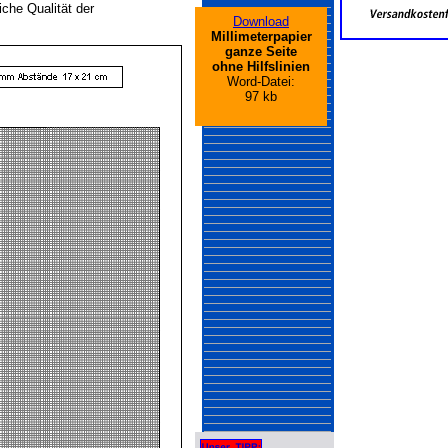
iche Qualität der
Download
Millimeterpapier
ganze Seite
ohne Hilfslinien
Word-Datei:
97 kb