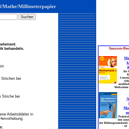
l/Mathe/
Millimeterpapier
enelement
.
fik behandeln.
ist.
 Strichen bei
 Striche bei
ne Arbeitsblätter in
Hervorhebung.
en
: