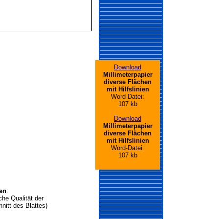
Download
Millimeterpapier
diverse Flächen
mit Hilfslinien
Word-Datei:
107 kb
Download
Millimeterpapier
diverse Flächen
mit Hilfslinien
Word-Datei:
107 kb
ien
:
iche Qualität der
nitt des Blattes)