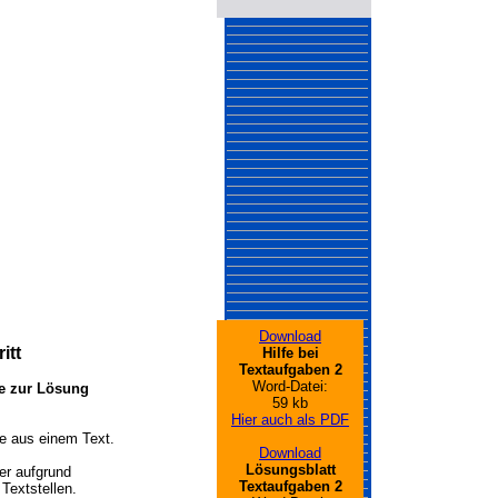
Download
itt
Hilfe bei
Textaufgaben 2
Word-Datei:
te zur Lösung
59 kb
Hier auch als PDF
e aus einem Text.
Download
Lösungsblatt
er aufgrund
Textaufgaben 2
xtstellen.