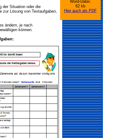
Word-Datei:
62 kb
 der Situation oder die
Hier auch als PDF
tte zur Lösung von Textaufgaben,
es ändern, je nach
bewältigen können.
fgaben: