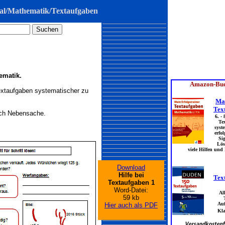
ial/Mathematik/
Textaufgaben
ematik.
Textaufgaben systematischer zu
och Nebensache.
Download
Hilfe bei
Textaufgaben 1
Word-Datei:
59 kb
Hier auch als PDF