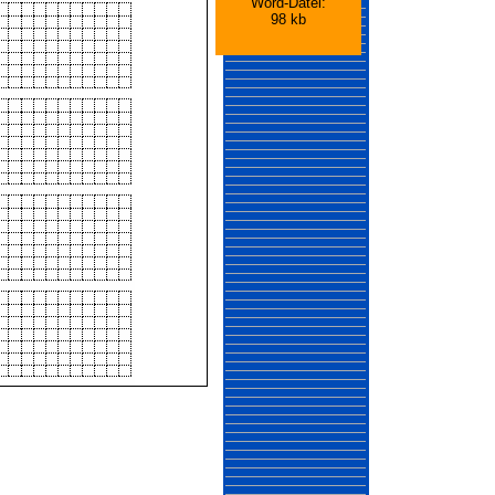
Word-Datei:
98 kb