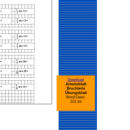
Download
Arbeitsblatt
Bruchteile
Übungsblatt
Word-Datei:
101 kb