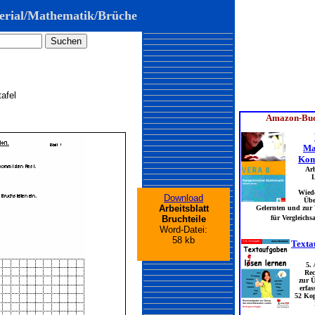
erial/Mathematik/Brüche
afel
Download
Arbeitsblatt
Bruchteile
Word-Datei:
58 kb